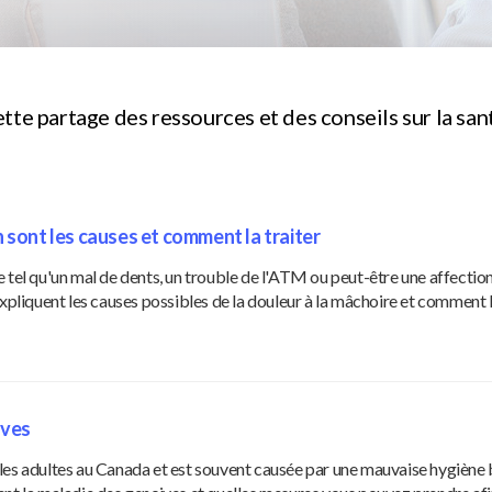
tte partage des ressources et des conseils sur la sa
n sont les causes et comment la traiter
 tel qu'un mal de dents, un trouble de l'ATM ou peut-être une affection
xpliquent les causes possibles de la douleur à la mâchoire et comment la
ives
 les adultes au Canada et est souvent causée par une mauvaise hygiène