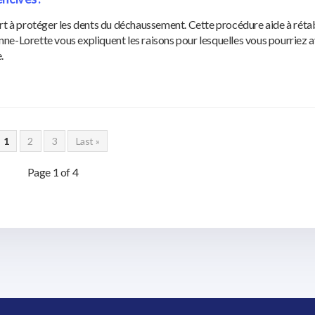
rt à protéger les dents du déchaussement. Cette procédure aide à rétab
ienne-Lorette vous expliquent les raisons pour lesquelles vous pourriez 
.
1
2
3
Last »
Page 1 of 4