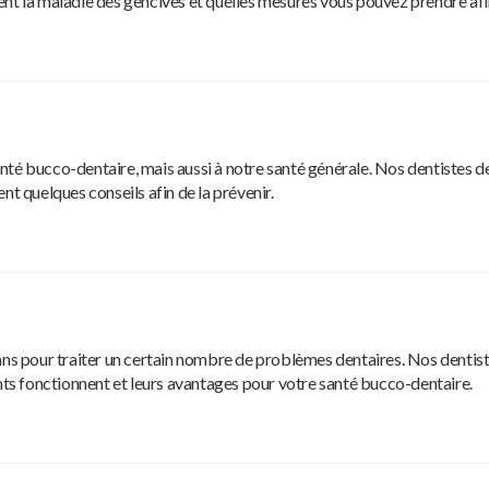
nt la maladie des gencives et quelles mesures vous pouvez prendre afin 
nté bucco-dentaire, mais aussi à notre santé générale. Nos dentistes d
nt quelques conseils afin de la prévenir.
25 ans pour traiter un certain nombre de problèmes dentaires. Nos dentis
s fonctionnent et leurs avantages pour votre santé bucco-dentaire.