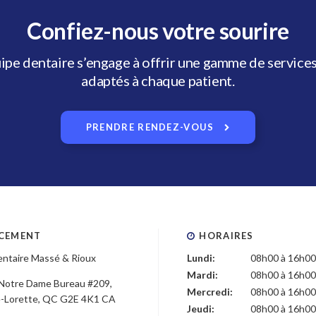
Confiez-nous votre sourire
ipe dentaire s’engage à offrir une gamme de services
adaptés à chaque patient.
PRENDRE RENDEZ-VOUS
CEMENT
HORAIRES
entaire Massé & Rioux
Lundi:
08h00 à 16h00
Mardi:
08h00 à 16h00
Notre Dame Bureau #209
Mercredi:
08h00 à 16h00
e-Lorette
QC
G2E 4K1
CA
Jeudi:
08h00 à 16h00