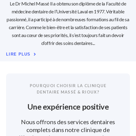
 le
Le Dr Michel Massé Il a obtenu son diplôme de la Faculté de
Di
s en
médecine dentaire de l’Université Laval en 1977. Véritable
Dr 
re
passionné, il a participé à de nombreuses formations au fil de sa
r
carrière. Comme le bien-être et la satisfaction de ses patients
sont au cœur de ses priorités, il s’est toujours fait un devoir
âce
Ba
d’offrir des soins dentaires
LIRE PLUS
LI
POURQUOI CHOISIR LA
CLINIQUE
DENTAIRE MASSÉ & RIOUX
?
Une expérience positive
Nous offrons des services dentaires
complets dans notre clinique de