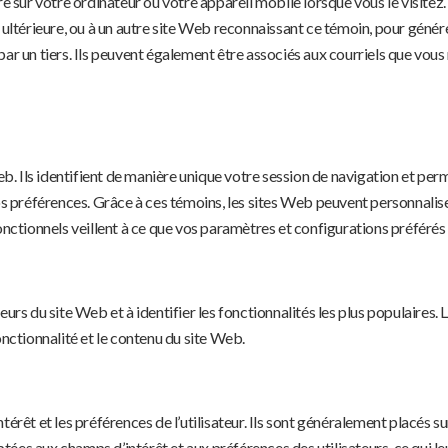
e sur votre ordinateur ou votre appareil mobile lorsque vous le visitez.
ltérieure, ou à un autre site Web reconnaissant ce témoin, pour générer u
ar un tiers. Ils peuvent également être associés aux courriels que vous
 Ils identifient de manière unique votre session de navigation et perm
vos préférences. Grâce à ces témoins, les sites Web peuvent personnalis
onctionnels veillent à ce que vos paramètres et configurations préférés 
urs du site Web et à identifier les fonctionnalités les plus populaires. 
onctionnalité et le contenu du site Web.
térêt et les préférences de l’utilisateur. Ils sont généralement placés s
es aux champs d’intérêt et aux préférences des utilisateurs, ce qui leur