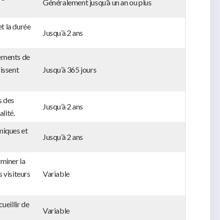
Généralement jusqu’à un an ou plus
et la durée
Jusqu’à 2 ans
rements de
gissent
Jusqu’à 365 jours
s des
Jusqu’à 2 ans
alité.
miques et
Jusqu’à 2 ans
miner la
 visiteurs
Variable
ueillir de
Variable