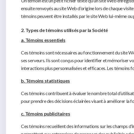
Un témoin est un petit fichier texte qu’un site Web enregistr
ensuite renvoyés au site Web d’origine lors de chaque visite u
témoins peuvent être installés par le site Web lui-même ou p
2. Types de témoins utilisés par la Société
a. Témoins essentiels
Ces témoins sont nécessaires au fonctionnement du site Web.
ses serveurs. Ils sont conçus pour identifier et mémoriser 
interactions plus personnalisées et efficaces. Les témoins f
b. Témoins statistiques
Ces témoins contribuent à évaluer le nombre total d’utilisate
pour prendre des décisions éclairées visant à améliorer la f
c. Témoins publicitaires
Ces témoins recueillent des informations sur les champs d’in
permettent aux entreprises de proposer des publicités adapté