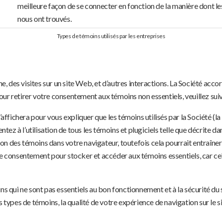
meilleure façon de se connecter en fonction de la manière dont les
nous ont trouvés.
Types de témoins utilisés par les entreprises
e, des visites sur un site Web, et d’autres interactions. La Société accord
ur retirer votre consentement aux témoins non essentiels, veuillez suivr
’affichera pour vous expliquer que les témoins utilisés par la Société (la
ntez à l’utilisation de tous les témoins et plugiciels telle que décrite da
ation des témoins dans votre navigateur, toutefois cela pourrait entraî
e consentement pour stocker et accéder aux témoins essentiels, car cela 
ins qui ne sont pas essentiels au bon fonctionnement et à la sécurité d
s types de témoins, la qualité de votre expérience de navigation sur le 