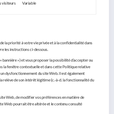
 visiteurs
Variable
e la priorité à votre vie privée et à la confidentialité dans
e les instructions ci-dessous.
 « bannière ») et vous proposer la possibilité d’accepter ou
ns la fenêtre contextuelle et dans cette Politique relative
ner un dysfonctionnement du site Web. Il est également
relève de son intérêt légitime (c.-à-d. la fonctionnalité du
u site Web, de modifier vos préférences en matière de
site Web pourrait être altérée et le contenu consulté