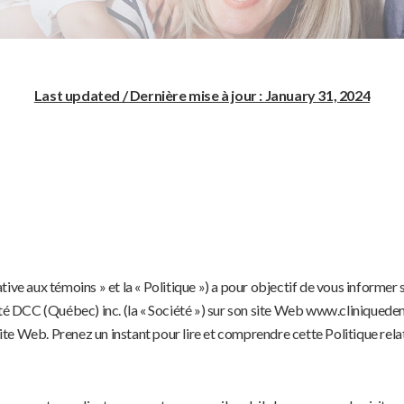
Last updated / Dernière mise à jour : January 31, 2024
lative aux témoins » et la « Politique ») a pour objectif de vous informer
nté DCC (Québec) inc. (la « Société ») sur son site Web www.cliniqueden
 site Web. Prenez un instant pour lire et comprendre cette Politique rela