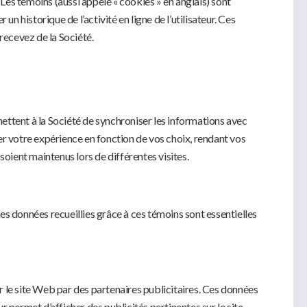
 Les témoins (aussi appelé « cookies » en anglais) sont
n historique de l’activité en ligne de l’utilisateur. Ces
 recevez de la Société.
ettent à la Société de synchroniser les informations avec
er votre expérience en fonction de vos choix, rendant vos
soient maintenus lors de différentes visites.
Les données recueillies grâce à ces témoins sont essentielles
ur le site Web par des partenaires publicitaires. Ces données
 permet d’afficher des publicités pertinentes sur le site