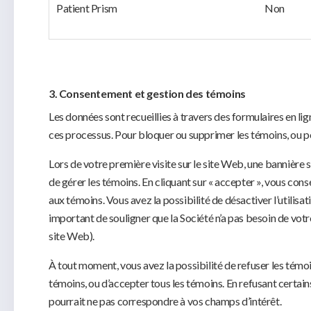
Patient Prism
Non
3. Consentement et gestion des témoins
Les données sont recueillies à travers des formulaires en lign
ces processus. Pour bloquer ou supprimer les témoins, ou po
Lors de votre première visite sur le site Web, une bannière s
de gérer les témoins. En cliquant sur « accepter », vous conse
aux témoins. Vous avez la possibilité de désactiver l’utilis
important de souligner que la Société n’a pas besoin de votr
site Web).
À tout moment, vous avez la possibilité de refuser les témo
témoins, ou d’accepter tous les témoins. En refusant certain
pourrait ne pas correspondre à vos champs d’intérêt.